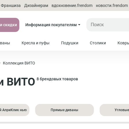
Франшиза
Дизайнерам
вдохновение.frendom
новости.frendom
 и скидки
Информация покупателям
ваны
Кресла и пуфы
Подушки
Столики
Ковр
Коллекция ВИТО
и ВИТО
8 брендовых товаров
й АприКлик нью
Прямые диваны
Угловые