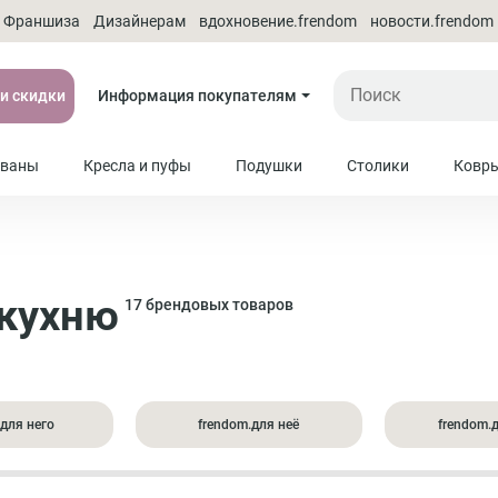
Франшиза
Дизайнерам
вдохновение.frendom
новости.frendom
 и скидки
Информация покупателям
ваны
Кресла и пуфы
Подушки
Столики
Ковр
 кухню
17 брендовых товаров
.для него
frendom.для неё
frendom.