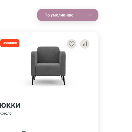
По умолчанию
новинка
ЮККИ
Кресло