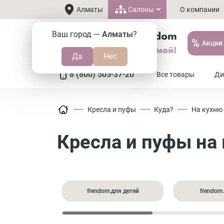
Салоны
Алматы
О компании
Ваш город —
Алматы
?
%
Акции
8 (800) 505-37-20
Все товары
Ди
Кресла и пуфы
Куда?
На кухню
Кресла и пуфы на
frendom.для детей
frendom