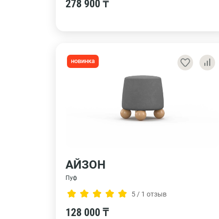
278 900 ₸
новинка
АЙЗОН
Пуф
5 / 1 отзыв
128 000 ₸