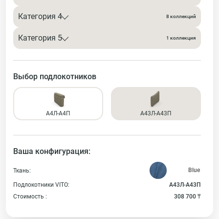
Категория 4
8 коллекций
Категория 5
1 коллекция
Выбор подлокотников
А4Л-А4П
А43Л-А43П
Ваша конфигурация:
Ткань:
Подлокотники VITO:
А43Л-А43П
Стоимость :
308 700 ₸