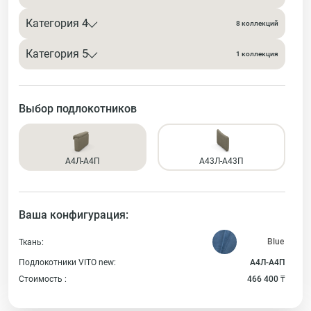
Категория 4
8 коллекций
Категория 5
1 коллекция
Выбор подлокотников
А4Л-А4П
А43Л-А43П
Ваша конфигурация:
Ткань:
Подлокотники VITO new:
А4Л-А4П
Стоимость :
466 400 ₸